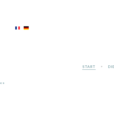
START
DI
«
»