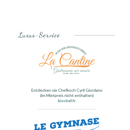
Luxus-Service
Entdecken sie Chefkoch Cyril Giordano
(
im
Mietpreis nicht enthalten
)
biochef.fr