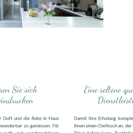
EIN MÄSSIGES UND RAFFINIERTES DESIGN
sen Sie sich
Eine seltene qua
eindrucken
Dienstleis
er Duft und die Ruhe in Haus
Damit Ihre Erholung komplet
 wunderbar zu geniessen. Für
Ihnen einen Chefkoch an, der 
er Luft und wunderschönem
Diner liefern kann. Zusätzlic