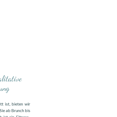
litative
tung
t ist, bieten wir
Sie ab Brunch bis
h ist ein Fitness-