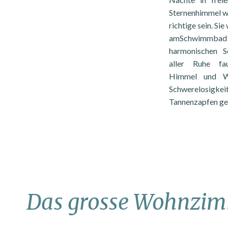
Sternenhimmel wi
richtige sein. S
amSchwimmbad
harmonischen 
aller Ruhe fa
Himmel und W
Schwerelosig
Tannenzapfen ge
Das grosse Wohnzi